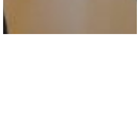
1
/
8
Si è tenuta oggi alle
15:30 a Villa Pulejo
la conferenza stampa di
presentazione dei nuovi proprietari dell’
ACR Messina
,
Morris
Pagniello
e
Justin Davis
. Un incontro molto partecipato, che ha
segnato l’inizio ufficiale di una nuova era per il club peloritano, tra
entusiasmo, progettualità e apertura al territorio.