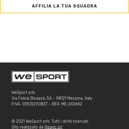
AFFILIA LA TUA SQUADRA
WeSport srls
Via Felice Bisazza, 56 - 98121 Messina, Italy
P.IVA: 03513290837 - REA: ME-242642
© 2021 WeSport srls. Tutti i diritti riservati.
Sito realizzato da
Reago srl
.