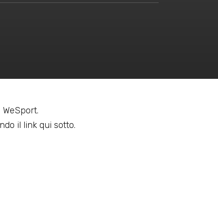
 a WeSport.
do il link qui sotto.