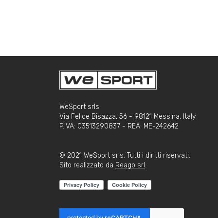
WeSport srls
Via Felice Bisazza, 56 - 98121 Messina, Italy
P.IVA: 03513290837 - REA: ME-242642
© 2021 WeSport srls. Tutti i diritti riservati.
Sito realizzato da
Reago srl
.