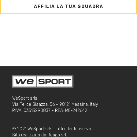
AFFILIA LA TUA SQUADRA
WeSport srls
Via Felice Bisazza, 56 - 98121 Messina, Italy
P.IVA: 03513290837 - REA: ME-242642
© 2021 WeSport srls. Tutti i diritti riservati.
Sito realizzato da
Reago srl
.