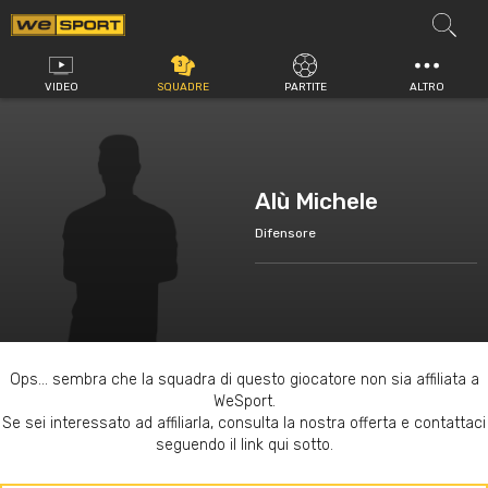
Vai
al
contenuto
VIDEO
SQUADRE
PARTITE
ALTRO
Alù Michele
Difensore
Ops... sembra che la squadra di questo giocatore non sia affiliata a
WeSport.
Se sei interessato ad affiliarla, consulta la nostra offerta e contattaci
seguendo il link qui sotto.