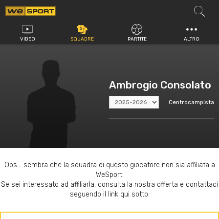
Vai
al
contenuto
VIDEO
SQUADRE
PARTITE
ALTRO
Ambrogio Consolato
Centrocampista
Ops... sembra che la squadra di questo giocatore non sia affiliata a
WeSport.
Se sei interessato ad affiliarla, consulta la nostra offerta e contattaci
seguendo il link qui sotto.