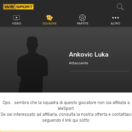
Vai
al
contenuto
VIDEO
SQUADRE
PARTITE
ALTRO
Ankovic Luka
Attaccante
Ops... sembra che la squadra di questo giocatore non sia affiliata a
WeSport.
Se sei interessato ad affiliarla, consulta la nostra offerta e contattaci
seguendo il link qui sotto.