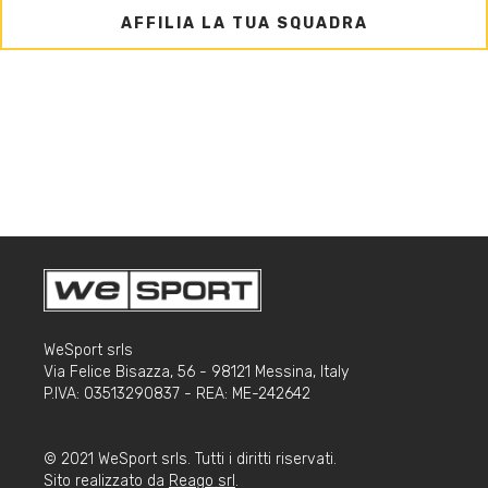
AFFILIA LA TUA SQUADRA
WeSport srls
Via Felice Bisazza, 56 - 98121 Messina, Italy
P.IVA: 03513290837 - REA: ME-242642
© 2021 WeSport srls. Tutti i diritti riservati.
Sito realizzato da
Reago srl
.