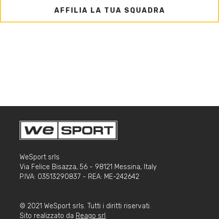
AFFILIA LA TUA SQUADRA
WeSport srls
Via Felice Bisazza, 56 - 98121 Messina, Italy
P.IVA: 03513290837 - REA: ME-242642
© 2021 WeSport srls. Tutti i diritti riservati.
Sito realizzato da
Reago srl
.