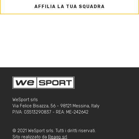
AFFILIA LA TUA SQUADRA
WeSport srls
Via Felice Bisazza, 56 - 98121 Messina, Italy
P.IVA: 03513290837 - REA: ME-242642
© 2021 WeSport srls. Tutti i diritti riservati.
Sito realizzato da
Reago srl
.