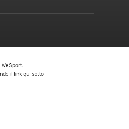
 a WeSport.
do il link qui sotto.