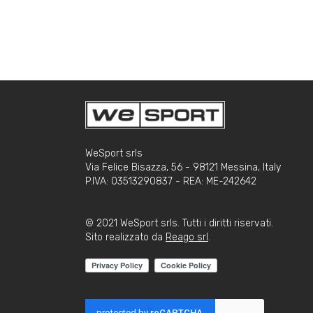
WeSport srls
Via Felice Bisazza, 56 - 98121 Messina, Italy
P.IVA: 03513290837 - REA: ME-242642
© 2021 WeSport srls. Tutti i diritti riservati.
Sito realizzato da
Reago srl
.