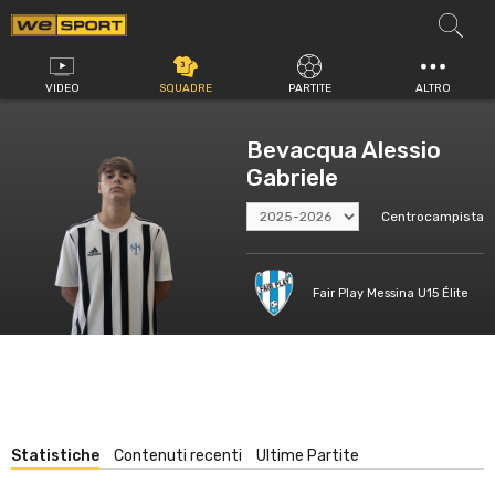
Vai
al
contenuto
VIDEO
SQUADRE
PARTITE
ALTRO
Bevacqua Alessio
Gabriele
Centrocampista
Fair Play Messina U15 Élite
Statistiche
Contenuti recenti
Ultime Partite