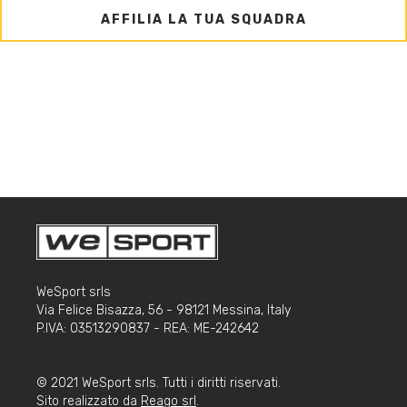
AFFILIA LA TUA SQUADRA
WeSport srls
Via Felice Bisazza, 56 - 98121 Messina, Italy
P.IVA: 03513290837 - REA: ME-242642
© 2021 WeSport srls. Tutti i diritti riservati.
Sito realizzato da
Reago srl
.