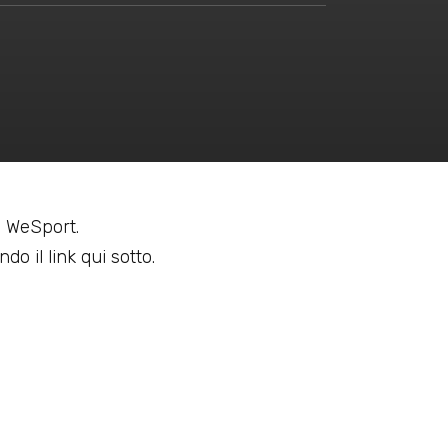
 a WeSport.
do il link qui sotto.