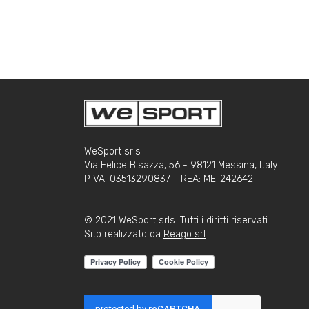
WeSport srls
Via Felice Bisazza, 56 - 98121 Messina, Italy
P.IVA: 03513290837 - REA: ME-242642
© 2021 WeSport srls. Tutti i diritti riservati.
Sito realizzato da
Reago srl
.