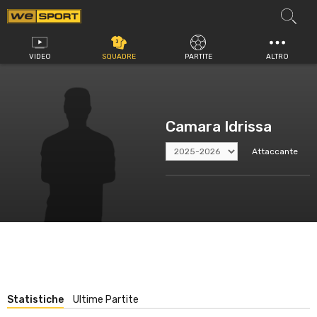
Vai
al
contenuto
VIDEO
SQUADRE
PARTITE
ALTRO
Camara Idrissa
Attaccante
Statistiche
Ultime Partite