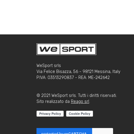
WeSport srls
Via Felice Bisazza, 56 - 98121 Messina, Italy
P.IVA: 03513290837 - REA: ME-242642
© 2021 WeSport srls. Tutti i diritti riservati.
Sito realizzato da
Reago srl
.