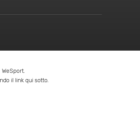
 a WeSport.
do il link qui sotto.