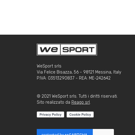
WeSport srls
Via Felice Bisazza, 56 - 98121 Messina, Italy
P.IVA: 03513290837 - REA: ME-242642
© 2021 WeSport srls. Tutti i diritti riservati.
Sito realizzato da
Reago srl
.