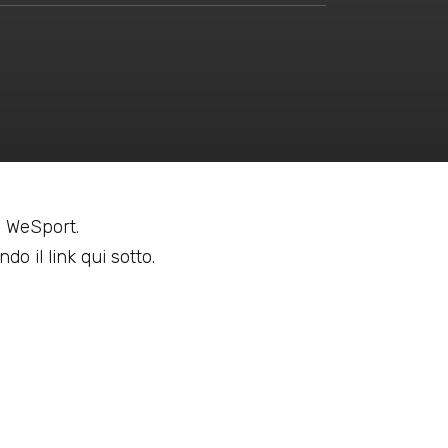
 a WeSport.
do il link qui sotto.