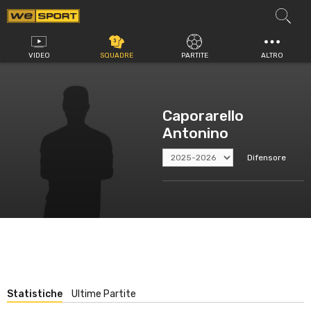
Vai
al
contenuto
VIDEO
SQUADRE
PARTITE
ALTRO
Caporarello
Antonino
Difensore
Statistiche
Ultime Partite