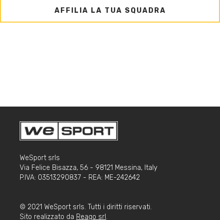
AFFILIA LA TUA SQUADRA
WeSport srls
Via Felice Bisazza, 56 - 98121 Messina, Italy
P.IVA: 03513290837 - REA: ME-242642
© 2021 WeSport srls. Tutti i diritti riservati.
Sito realizzato da
Reago srl
.