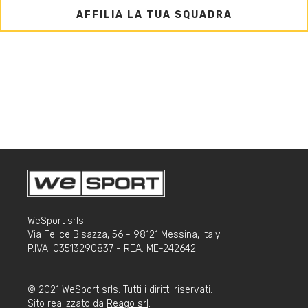
AFFILIA LA TUA SQUADRA
WeSport srls
Via Felice Bisazza, 56 - 98121 Messina, Italy
P.IVA: 03513290837 - REA: ME-242642
© 2021 WeSport srls. Tutti i diritti riservati.
Sito realizzato da
Reago srl
.