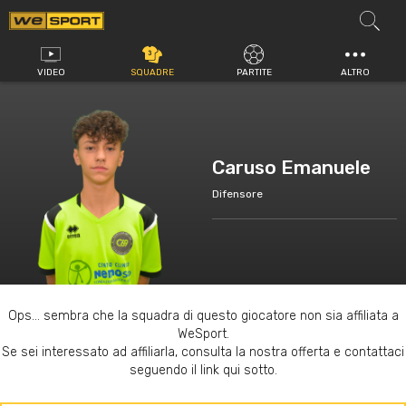
Vai
al
contenuto
VIDEO
SQUADRE
PARTITE
ALTRO
Caruso Emanuele
Difensore
Ops... sembra che la squadra di questo giocatore non sia affiliata a
WeSport.
Se sei interessato ad affiliarla, consulta la nostra offerta e contattaci
seguendo il link qui sotto.