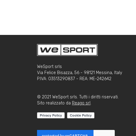
WeSport srls
Via Felice Bisazza, 56 - 98121 Messina, Italy
P.IVA: 03513290837 - REA: ME-242642
© 2021 WeSport srls. Tutti i diritti riservati.
Sito realizzato da
Reago srl
.