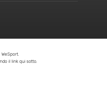
 a WeSport.
do il link qui sotto.