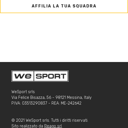
AFFILIA LA TUA SQUADRA
WeSport srls
Via Felice Bisazza, 56 - 98121 Messina, Italy
P.IVA: 03513290837 - REA: ME-242642
© 2021 WeSport srls. Tutti i diritti riservati.
Sito realizzato da
Reago srl
.