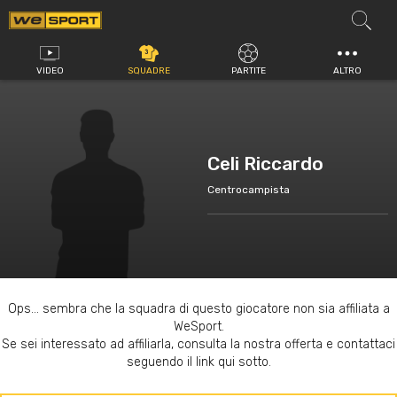
Vai
al
contenuto
VIDEO
SQUADRE
PARTITE
ALTRO
Celi Riccardo
Centrocampista
Ops... sembra che la squadra di questo giocatore non sia affiliata a
WeSport.
Se sei interessato ad affiliarla, consulta la nostra offerta e contattaci
seguendo il link qui sotto.