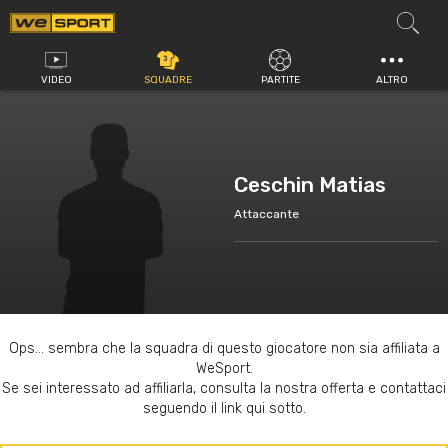
Vai
al
contenuto
VIDEO
SQUADRE
PARTITE
ALTRO
Ceschin Matias
Attaccante
Ops... sembra che la squadra di questo giocatore non sia affiliata a
WeSport.
Se sei interessato ad affiliarla, consulta la nostra offerta e contattaci
seguendo il link qui sotto.