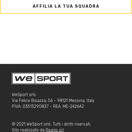
AFFILIA LA TUA SQUADRA
WeSport srls
Via Felice Bisazza, 56 - 98121 Messina, Italy
P.IVA: 03513290837 - REA: ME-242642
© 2021 WeSport srls. Tutti i diritti riservati.
Sito realizzato da
Reago srl
.