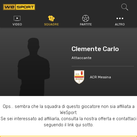
Vai
al
contenuto
VIDEO
SQUADRE
PARTITE
ALTRO
Clemente Carlo
Attaccante
ACR Messina
Ops... sembra che la squadra di questo giocatore non sia affiliata a
WeSport.
Se sei interessato ad affiliarla, consulta la nostra offerta e contattaci
seguendo il link qui sotto.