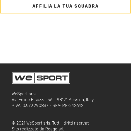
AFFILIA LA TUA SQUADRA
WeSport srls
Via Felice Bisazza, 56 - 98121 Messina, Italy
P.IVA: 03513290837 - REA: ME-242642
© 2021 WeSport srls. Tutti i diritti riservati.
Sito realizzato da
Reago srl
.