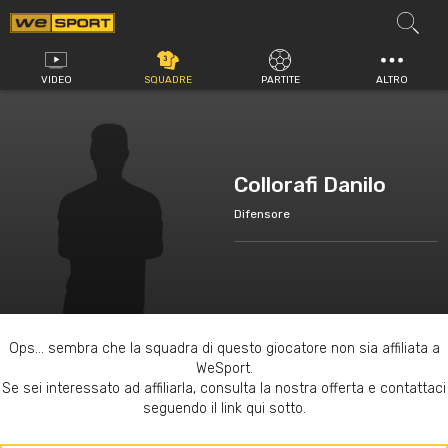
Vai
al
contenuto
VIDEO
SQUADRE
PARTITE
ALTRO
Collorafi Danilo
Difensore
Ops... sembra che la squadra di questo giocatore non sia affiliata a
WeSport.
Se sei interessato ad affiliarla, consulta la nostra offerta e contattaci
seguendo il link qui sotto.