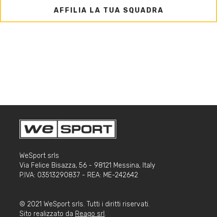
AFFILIA LA TUA SQUADRA
WeSport srls
Via Felice Bisazza, 56 - 98121 Messina, Italy
P.IVA: 03513290837 - REA: ME-242642
© 2021 WeSport srls. Tutti i diritti riservati.
Sito realizzato da
Reago srl
.