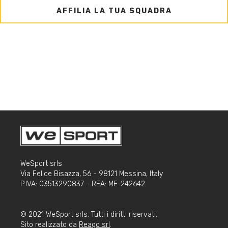
AFFILIA LA TUA SQUADRA
WeSport srls
Via Felice Bisazza, 56 - 98121 Messina, Italy
P.IVA: 03513290837 - REA: ME-242642
© 2021 WeSport srls. Tutti i diritti riservati.
Sito realizzato da
Reago srl
.