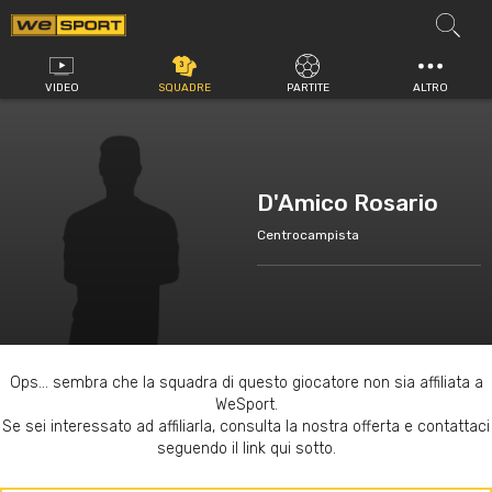
Vai
al
contenuto
VIDEO
SQUADRE
PARTITE
ALTRO
D'Amico Rosario
Centrocampista
Ops... sembra che la squadra di questo giocatore non sia affiliata a
WeSport.
Se sei interessato ad affiliarla, consulta la nostra offerta e contattaci
seguendo il link qui sotto.