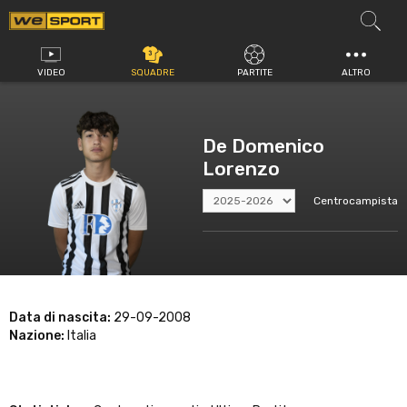
Vai
al
contenuto
VIDEO
SQUADRE
PARTITE
ALTRO
De Domenico
Lorenzo
Centrocampista
Data di nascita:
29-09-2008
Nazione:
Italia