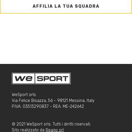
AFFILIA LA TUA SQUADRA
WeSport srls
Via Felice Bisazza, 56 - 98121 Messina, Italy
P.IVA: 03513290837 - REA: ME-242642
© 2021 WeSport srls. Tutti i diritti riservati.
Sito realizzato da
Reago srl
.