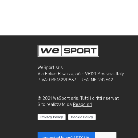
WeSport srls
Via Felice Bisazza, 56 - 98121 Messina, Italy
P.IVA: 03513290837 - REA: ME-242642
© 2021 WeSport srls. Tutti i diritti riservati.
Sito realizzato da
Reago srl
.