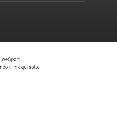
 a WeSport.
do il link qui sotto.