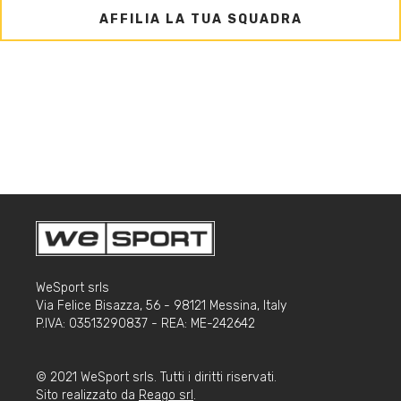
AFFILIA LA TUA SQUADRA
WeSport srls
Via Felice Bisazza, 56 - 98121 Messina, Italy
P.IVA: 03513290837 - REA: ME-242642
© 2021 WeSport srls. Tutti i diritti riservati.
Sito realizzato da
Reago srl
.