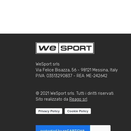
WeSport srls
Via Felice Bisazza, 56 - 98121 Messina, Italy
P.IVA: 03513290837 - REA: ME-242642
© 2021 WeSport srls. Tutti i diritti riservati.
Sito realizzato da
Reago srl
.