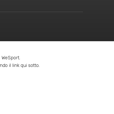
 a WeSport.
do il link qui sotto.