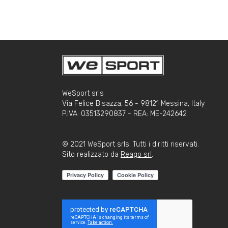
WeSport srls
Via Felice Bisazza, 56 - 98121 Messina, Italy
P.IVA: 03513290837 - REA: ME-242642
© 2021 WeSport srls. Tutti i diritti riservati.
Sito realizzato da
Reago srl
.