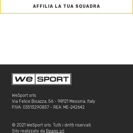
AFFILIA LA TUA SQUADRA
WeSport srls
Via Felice Bisazza, 56 - 98121 Messina, Italy
P.IVA: 03513290837 - REA: ME-242642
© 2021 WeSport srls. Tutti i diritti riservati.
Sito realizzato da
Reago srl
.