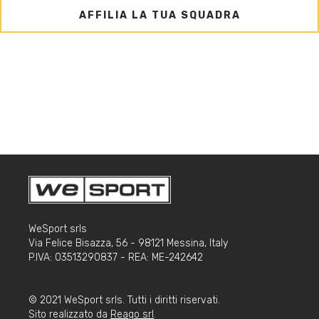
AFFILIA LA TUA SQUADRA
WeSport srls
Via Felice Bisazza, 56 - 98121 Messina, Italy
P.IVA: 03513290837 - REA: ME-242642
© 2021 WeSport srls. Tutti i diritti riservati.
Sito realizzato da
Reago srl
.