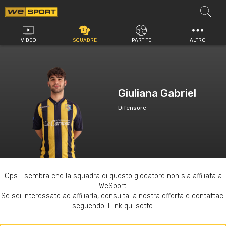
Vai
al
contenuto
VIDEO
SQUADRE
PARTITE
ALTRO
Giuliana Gabriel
Difensore
Ops... sembra che la squadra di questo giocatore non sia affiliata a
WeSport.
Se sei interessato ad affiliarla, consulta la nostra offerta e contattaci
seguendo il link qui sotto.