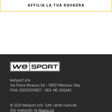
AFFILIA LA TUA SQUADRA
WeSport srls
Via Felice Bisazza, 56 - 98121 Messina, Italy
P.IVA: 03513290837 - REA: ME-242642
© 2021 WeSport srls. Tutti i diritti riservati.
Sito realizzato da
Reago srl
.