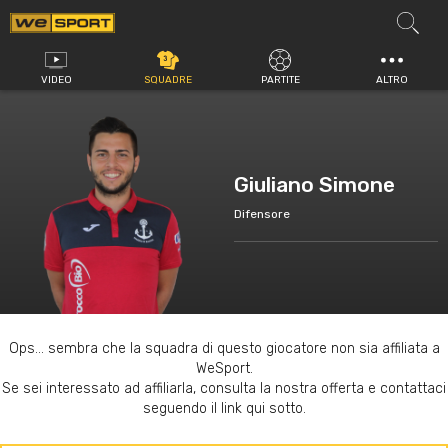
Vai
al
contenuto
VIDEO
SQUADRE
PARTITE
ALTRO
Giuliano Simone
Difensore
Ops... sembra che la squadra di questo giocatore non sia affiliata a
WeSport.
Se sei interessato ad affiliarla, consulta la nostra offerta e contattaci
seguendo il link qui sotto.