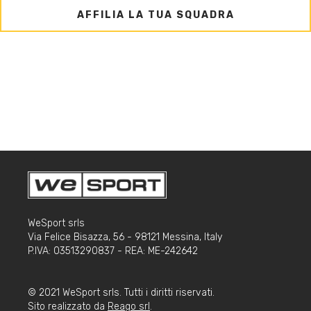
AFFILIA LA TUA SQUADRA
WeSport srls
Via Felice Bisazza, 56 - 98121 Messina, Italy
P.IVA: 03513290837 - REA: ME-242642
© 2021 WeSport srls. Tutti i diritti riservati.
Sito realizzato da
Reago srl
.