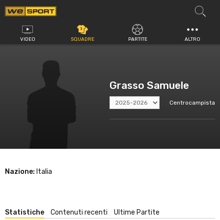
Vai
al
contenuto
VIDEO
SQUADRE
PARTITE
ALTRO
Grasso Samuele
Centrocampista
Nazione:
Italia
Statistiche
Contenuti recenti
Ultime Partite