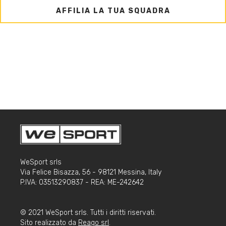
AFFILIA LA TUA SQUADRA
WeSport srls
Via Felice Bisazza, 56 - 98121 Messina, Italy
P.IVA: 03513290837 - REA: ME-242642
© 2021 WeSport srls. Tutti i diritti riservati.
Sito realizzato da
Reago srl
.