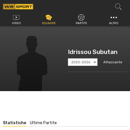
Vai
al
contenuto
VIDEO
SQUADRE
PARTITE
ALTRO
Idrissou Subutan
Attaccante
Statistiche
Ultime Partite