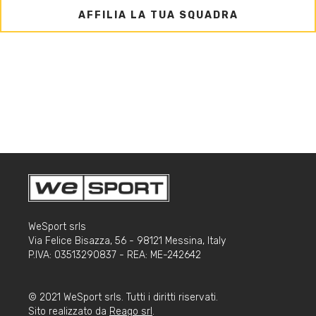
AFFILIA LA TUA SQUADRA
WeSport srls
Via Felice Bisazza, 56 - 98121 Messina, Italy
P.IVA: 03513290837 - REA: ME-242642
© 2021 WeSport srls. Tutti i diritti riservati.
Sito realizzato da
Reago srl
.