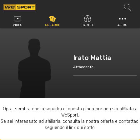
Vai
al
contenuto
VIDEO
SQUADRE
PARTITE
ALTRO
Irato Mattia
Attaccante
Ops... sembra che la squadra di questo giocatore non sia affiliata a
WeSport.
Se sei interessato ad affiliarla, consulta la nostra offerta e contattaci
seguendo il link qui sotto.