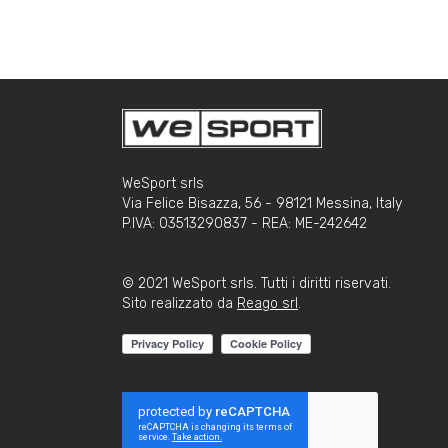
WeSport srls
Via Felice Bisazza, 56 - 98121 Messina, Italy
P.IVA: 03513290837 - REA: ME-242642
© 2021 WeSport srls. Tutti i diritti riservati.
Sito realizzato da
Reago srl
.