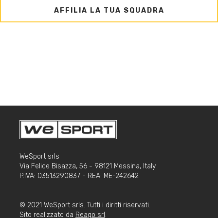
AFFILIA LA TUA SQUADRA
WeSport srls
Via Felice Bisazza, 56 - 98121 Messina, Italy
P.IVA: 03513290837 - REA: ME-242642
© 2021 WeSport srls. Tutti i diritti riservati.
Sito realizzato da
Reago srl
.