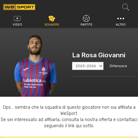
Vai
al
contenuto
VIDEO
SQUADRE
PARTITE
ALTRO
La Rosa Giovanni
Difensore
Ops... sembra che la squadra di questo giocatore non sia affiliata a
WeSport.
Se sei interessato ad affiliarla, consulta la nostra offerta e contattaci
seguendo il link qui sotto.