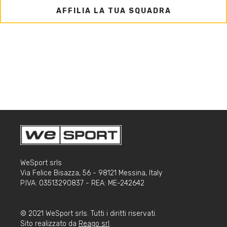
AFFILIA LA TUA SQUADRA
WeSport srls
Via Felice Bisazza, 56 - 98121 Messina, Italy
P.IVA: 03513290837 - REA: ME-242642
© 2021 WeSport srls. Tutti i diritti riservati.
Sito realizzato da
Reago srl
.