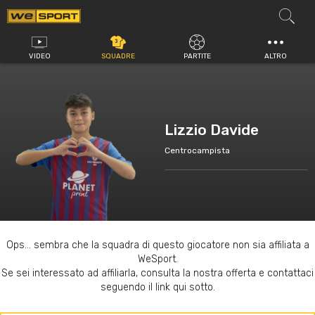
Vai
al
contenuto
VIDEO
SQUADRE
PARTITE
ALTRO
Lizzio Davide
Centrocampista
Ops... sembra che la squadra di questo giocatore non sia affiliata a
WeSport.
Se sei interessato ad affiliarla, consulta la nostra offerta e contattaci
seguendo il link qui sotto.