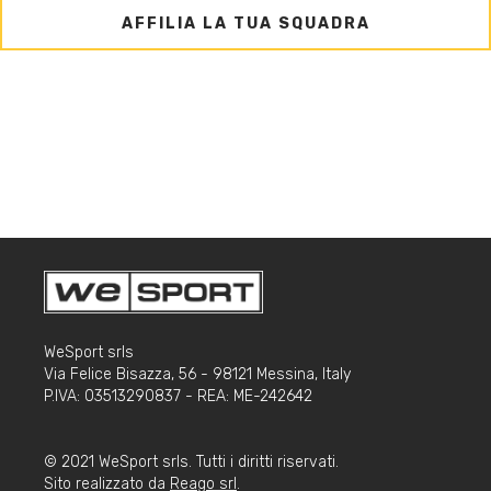
AFFILIA LA TUA SQUADRA
WeSport srls
Via Felice Bisazza, 56 - 98121 Messina, Italy
P.IVA: 03513290837 - REA: ME-242642
© 2021 WeSport srls. Tutti i diritti riservati.
Sito realizzato da
Reago srl
.