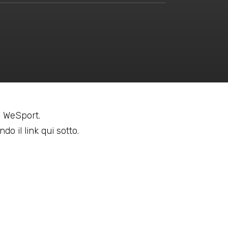
 a WeSport.
do il link qui sotto.