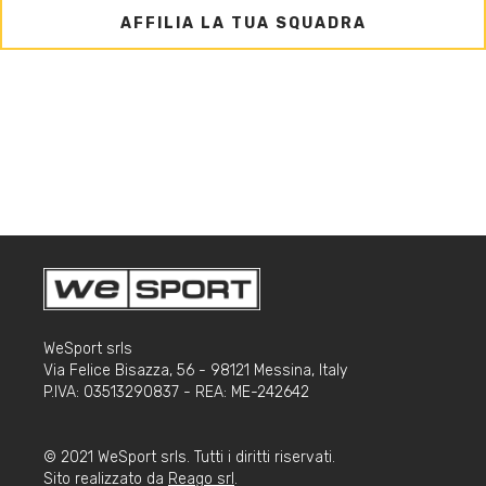
AFFILIA LA TUA SQUADRA
WeSport srls
Via Felice Bisazza, 56 - 98121 Messina, Italy
P.IVA: 03513290837 - REA: ME-242642
© 2021 WeSport srls. Tutti i diritti riservati.
Sito realizzato da
Reago srl
.