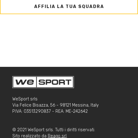
AFFILIA LA TUA SQUADRA
WeSport srls
Via Felice Bisazza, 56 - 98121 Messina, Italy
P.IVA: 03513290837 - REA: ME-242642
© 2021 WeSport srls. Tutti i diritti riservati.
Sito realizzato da
Reago srl
.