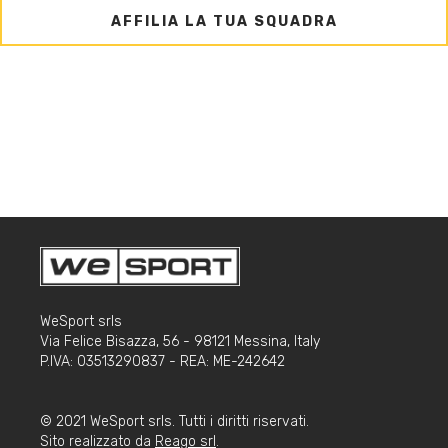
AFFILIA LA TUA SQUADRA
WeSport srls
Via Felice Bisazza, 56 - 98121 Messina, Italy
P.IVA: 03513290837 - REA: ME-242642
© 2021 WeSport srls. Tutti i diritti riservati.
Sito realizzato da
Reago srl
.