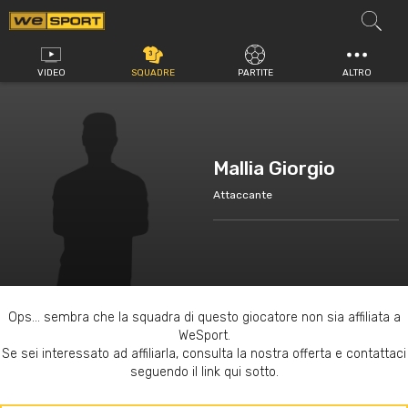
Vai
al
contenuto
VIDEO
SQUADRE
PARTITE
ALTRO
Mallia Giorgio
Attaccante
Ops... sembra che la squadra di questo giocatore non sia affiliata a
WeSport.
Se sei interessato ad affiliarla, consulta la nostra offerta e contattaci
seguendo il link qui sotto.