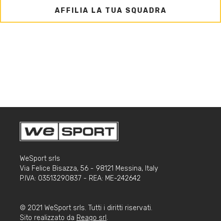
AFFILIA LA TUA SQUADRA
WeSport srls
Via Felice Bisazza, 56 - 98121 Messina, Italy
P.IVA: 03513290837 - REA: ME-242642
© 2021 WeSport srls. Tutti i diritti riservati.
Sito realizzato da
Reago srl
.