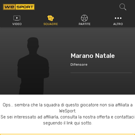
Vai
al
contenuto
VIDEO
SQUADRE
PARTITE
ALTRO
Marano Natale
Difensore
Ops... sembra che la squadra di questo giocatore non sia affiliata a
WeSport.
Se sei interessato ad affiliarla, consulta la nostra offerta e contattaci
seguendo il link qui sotto.