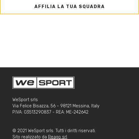
AFFILIA LA TUA SQUADRA
WeSport srls
Via Felice Bisazza, 56 - 98121 Messina, Italy
P.IVA: 03513290837 - REA: ME-242642
© 2021 WeSport srls. Tutti i diritti riservati.
Sito realizzato da
Reago srl
.