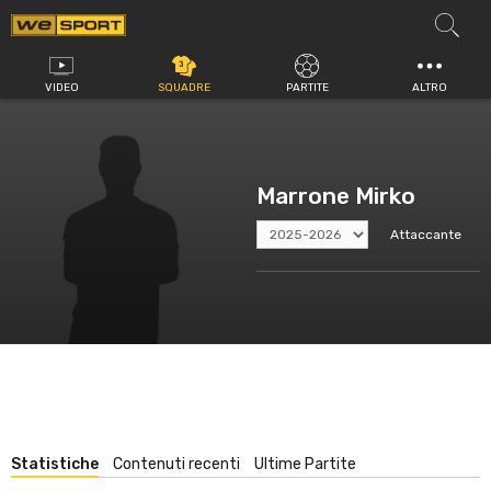
Vai
al
contenuto
VIDEO
SQUADRE
PARTITE
ALTRO
Marrone Mirko
Attaccante
Statistiche
Contenuti recenti
Ultime Partite