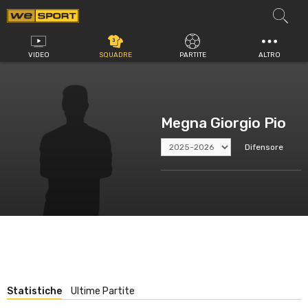
Vai
al
contenuto
VIDEO
SQUADRE
PARTITE
ALTRO
Megna Giorgio Pio
Difensore
Statistiche
Ultime Partite